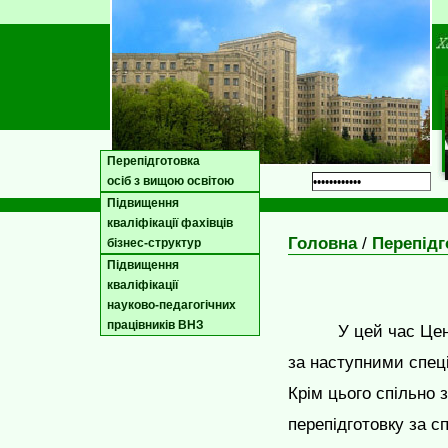
Перепідготовка
осіб з вищою освітою
Підвищення
кваліфікації фахівців
Головна
/
Перепідг
бізнес-структур
Підвищення
кваліфікації
науково-педагогічних
працівників ВНЗ
У цей час Цен
за наступними спеці
Крім цього спільно
перепідготовку за с