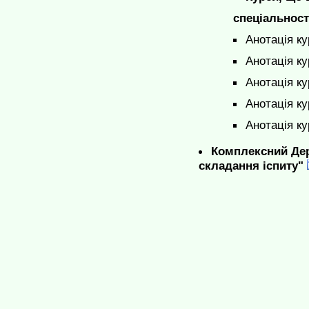
спеціальност
Анотація к
Анотація к
Анотація к
Анотація к
Анотація к
Комплексний Дер
складання іспиту"