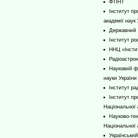
ФТІНТ
Інститут пр
академії наук 
Державний і
Інститут ро
ННЦ «Інстит
Радіоастро
Науковий фі
науки України
Інститут ра
Інститут п
Національної 
Науково-тех
Національної 
Український