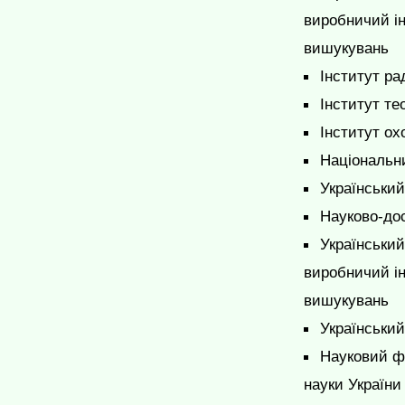
виробничий ін
вишукувань
Інститут ра
Інститут те
Інститут ох
Національни
Український
Науково-дос
Український
виробничий ін
вишукувань
Українськи
Науковий фі
науки Україн