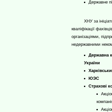
Державне п
ХНУ за ініціа
кваліфікації фахівц
організаціями, підп
недержавними неком
Державна к
України
Харківськи
ЮЭС
Страхові к
Акціо
компані
Акціо