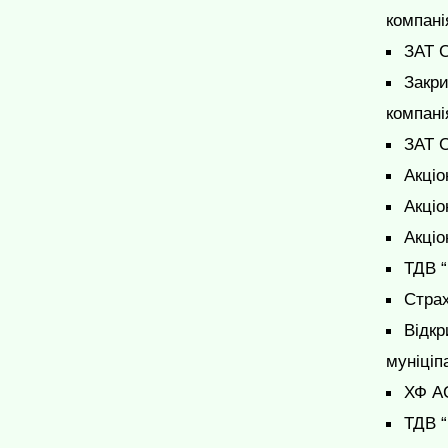
компані
ЗАТ С
Закри
компані
ЗАТ С
Акціо
Акціо
Акціо
ТДВ “
Страх
Відкр
муніціп
ХФ АС
ТДВ “