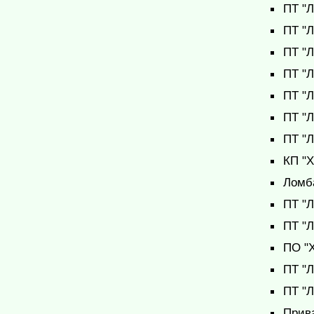
ПТ "Л
ПТ "
ПТ "Л
ПТ "Л
ПТ "Л
ПТ "Л
ПТ "Л
КП "Х
Ломба
ПТ "Л
ПТ "Л
ПО "
ПТ "Л
ПТ "Л
Прив