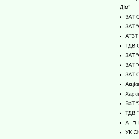
Дім"
ЗАТ С
ЗАТ "
АТЗТ 
ТДВ С
ЗАТ "
ЗАТ "
ЗАТ С
Акціо
Харкі
ВаТ “
ТДВ "
АТ "П
УК СК