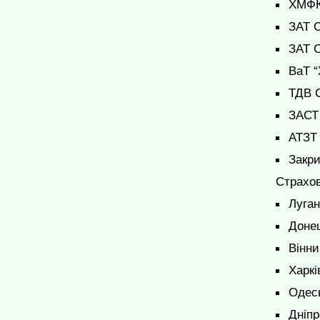
ХМФК
ЗАТ С
ЗАТ С
ВаТ “
ТДВ 
ЗАСТ 
АТЗТ 
Закри
Страхов
Луган
Донец
Вінни
Харкі
Одесь
Дніпр